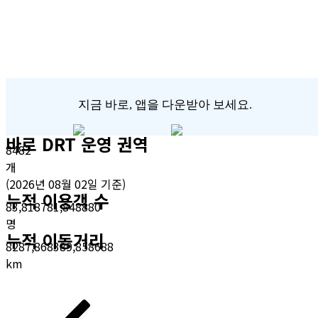
지금 바로, 앱을 다운받아 보세요.
바로 DRT 운영 권역
8
4
8
2
개
(2026년 08월 02일 기준)
누적 이용객 수
8
3
,
8
1
8
7
8
1
,
8
4
8
8
8
0
명
누적 이동거리
8
2
8
7
,
8
6
8
3
8
9
,
8
5
8
6
8
8
km